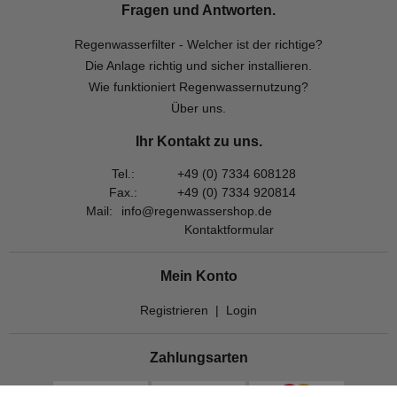
Fragen und Antworten.
Regenwasserfilter - Welcher ist der richtige?
Die Anlage richtig und sicher installieren.
Wie funktioniert Regenwassernutzung?
Über uns.
Ihr Kontakt zu uns.
Tel.:
+49 (0) 7334 608128
Fax.:
+49 (0) 7334 920814
Mail:
info@regenwassershop.de
Kontaktformular
Mein Konto
Registrieren
|
Login
Zahlungsarten