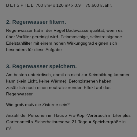
B E I S P I E L: 700 l/m² x 120 m² x 0,9 = 75.600 l/Jahr.
2. Regenwasser filtern.
Regenwasser hat in der Regel Badewasserqualität, wenn es
über Vorfilter gereinigt wird. Feinmaschige, selbstreinigende
Edelstahlfilter mit einem hohen Wirkungsgrad eignen sich
besonders für diese Aufgabe.
3. Regenwasser speichern.
Am besten unterirdisch, damit es nicht zur Keimbildung kommen
kann (kein Licht, keine Wärme). Betonzisternen haben
zusätzlich noch einen neutralisierenden Effekt auf das
Regenwasser.
Wie groß muß die Zisterne sein?
Anzahl der Personen im Haus x Pro-Kopf-Verbrauch in Liter plus
Gartenanteil x Sicherheitsreserve 21 Tage = Speichergröße in
m³.