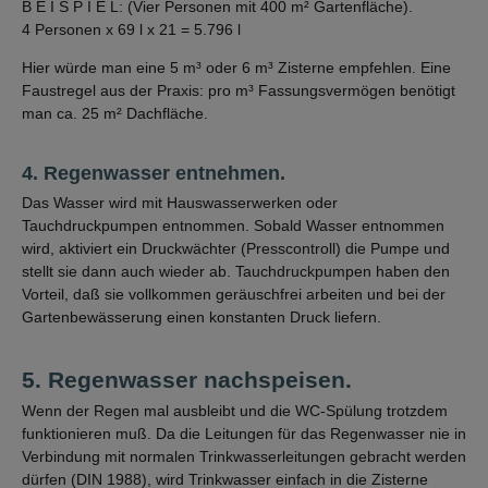
B E I S P I E L: (Vier Personen mit 400 m² Gartenfläche).
4 Personen x 69 l x 21 = 5.796 l
Hier würde man eine 5 m³ oder 6 m³ Zisterne empfehlen. Eine
Faustregel aus der Praxis: pro m³ Fassungsvermögen benötigt
man ca. 25 m² Dachfläche.
4. Regenwasser entnehmen.
Das Wasser wird mit Hauswasserwerken oder
Tauchdruckpumpen entnommen. Sobald Wasser entnommen
wird, aktiviert ein Druckwächter (Presscontroll) die Pumpe und
stellt sie dann auch wieder ab. Tauchdruckpumpen haben den
Vorteil, daß sie vollkommen geräuschfrei arbeiten und bei der
Gartenbewässerung einen konstanten Druck liefern.
5. Regenwasser nachspeisen.
Wenn der Regen mal ausbleibt und die WC-Spülung trotzdem
funktionieren muß. Da die Leitungen für das Regenwasser nie in
Verbindung mit normalen Trinkwasserleitungen gebracht werden
dürfen (DIN 1988), wird Trinkwasser einfach in die Zisterne