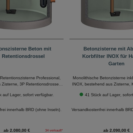
onszisterne Beton mit
Betonzisterne mit Abd
. Retentionsdrossel
Korbfilter INOX für 
Garten
Retentionszisterne Professional,
Monolithische Betonzisterne inkl.
Zisterne, 3P Retentionsdrossel,
INOX, bestehend aus Zisterne, K
Zulauf und Betonabdeckung Kl. A
Beruhigtem Zulauf, Überlau
hten Sie vor dem Kauf die
Bitte beachten Sie vor d
 auf Lager, sofort verfügbar.
41 Stück auf Lager, sofort
bis 5 Tonnen.
Betonabdeckung Kl. A bis 
e in unserer
Checkliste.
Hinweise in unserer
Ch
 Geprüfte Retentionsdrossel mit
Plug & Play - Korbfilter mit E
rei innerhalb BRD (ohne Inseln).
Versandkostenfrei innerhalb BRD
 und Beruhigter Zulauf bereits
Beruhigter Zulauf und Überlau
fest installiert!
fest installiert!
ab 2.080,00 €
ab 2.090,00 €
34 verkauft*