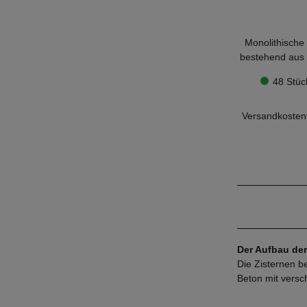
Monolithische 
bestehend aus Z
Beruhigtem Zu
Bitte beac
48 Stück
Betonabd
Hinweis
Plug & Play 
Versandkostenf
Beruhigter Zul
mit Überlaufs
Der Aufbau der
Die Zisternen b
Beton mit versc