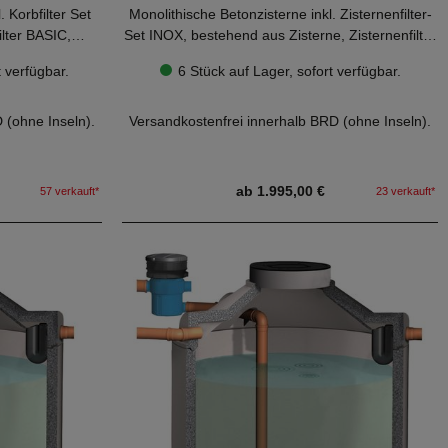
 Korbfilter Set
Monolithische Betonzisterne inkl. Zisternenfilter-
lter BASIC,
Set INOX, bestehend aus Zisterne, Zisternenfilter
ung Kl. A bis 5
INOX, Beruhigtem Zulauf, Überlaufsiphon und
em Kauf die
Bitte beachten Sie vor dem Kauf die
 verfügbar.
6 Stück auf Lager, sofort verfügbar.
Betonabdeckung Kl. A bis 5 Tonnen.
eckliste.
Hinweise in unserer
Checkliste.
Entnahmestange
Plug & Play - Inlinefilter mit Edelstahlsieb,
 (ohne Inseln).
Versandkostenfrei innerhalb BRD (ohne Inseln).
t installiert!
Beruhigter Zulauf und Überlaufsiphon bereits
fest installiert!
ab 1.995,00 €
57 verkauft*
23 verkauft*