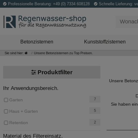
Professionelle Beratung: +49 (0) 7334 608128
Schnelle Lieferung: v
Betonzisternen
Kunststoffzisternen
Sie sind hier:
Unsere Betonzisternen zu Top Preisen.
Produktfilter
Unsere Betonzi
Ihr Anwendungsbereich.
7
Garten
Sie haben ein
5
Haus + Garten
2
Retention
Material des Filtereinsatz.