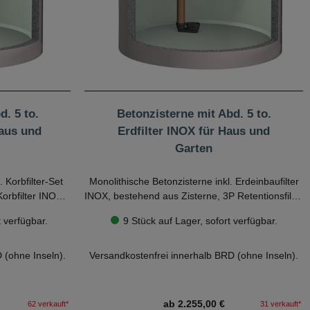
. 5 to.
Betonzisterne mit Abd. 5 to.
Haus und
Erdfilter INOX für Haus und
Garten
 Korbfilter-Set
Monolithische Betonzisterne inkl. Erdeinbaufilter
orbfilter INOX,
INOX, bestehend aus Zisterne, 3P Retentionsfilter
fsiphon und
RVF, Beruhigtem Zulauf, Überlaufsiphon und
em Kauf die
Bitte beachten Sie vor dem Kauf die
 verfügbar.
9 Stück auf Lager, sofort verfügbar.
5 Tonnen.
Betonabdeckung Kl. A bis 5 Tonnen.
eckliste.
Hinweise in unserer
Checkliste.
delstahlkorb,
Plug & Play - Beruhigter Zulauf und
 (ohne Inseln).
Versandkostenfrei innerhalb BRD (ohne Inseln).
fsiphon bereits
Überlaufsiphon bereits fest installiert!
ab 2.255,00 €
62 verkauft*
31 verkauft*