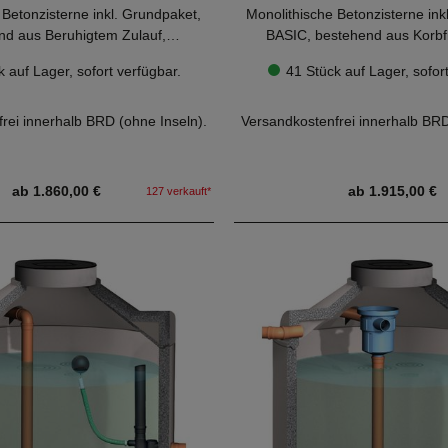
 Betonzisterne inkl. Grundpaket,
Monolithische Betonzisterne inkl.
nd aus Beruhigtem Zulauf,
BASIC, bestehend aus Korbfi
 und Betonabdeckung Kl. A bis 5
Überlaufsiphon und Betonabdeck
hten Sie vor dem Kauf die
Bitte beachten Sie vor d
 auf Lager, sofort verfügbar.
41 Stück auf Lager, sofort
Tonnen.
Tonnen.
e in unserer
Checkliste.
Hinweise in unserer
Ch
 Überlaufsiphon und Beruhigter
Plug & Play - Korbfilter mit 
rei innerhalb BRD (ohne Inseln).
Versandkostenfrei innerhalb BRD
 bereits fest installiert!
und Überlaufsiphon bereits fes
ab 1.860,00 €
ab 1.915,00 €
127 verkauft*