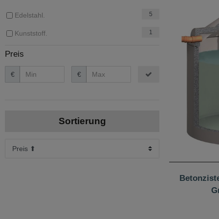
5
Edelstahl.
1
Kunststoff.
Preis
€
€
Sortierung
Betonzist
G