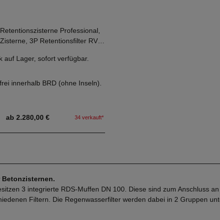
Retentionszisterne Professional,
isterne, 3P Retentionsfilter RVF,
lauf, 3P Retentionsdrossel und
hten Sie vor dem Kauf die
 auf Lager, sofort verfügbar.
eckung Kl. A bis 5 Tonnen.
e in unserer
Checkliste.
- Korbfilter mit Edelstahlkorb,
rei innerhalb BRD (ohne Inseln).
auf, geprüfte Retentionsdrossel
iphon bereits fest installiert!
ab 2.280,00 €
34 verkauft*
 Betonzisternen.
esitzen 3 integrierte RDS-Muffen DN 100. Diese sind zum Anschluss an d
hiedenen Filtern. Die Regenwasserfilter werden dabei in 2 Gruppen unter