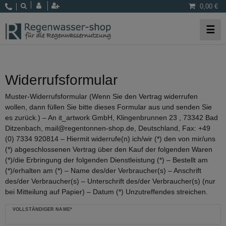
0,00 €
☰
Widerrufs­formular
Muster-Widerrufsformular (Wenn Sie den Vertrag widerrufen
wollen, dann füllen Sie bitte dieses Formular aus und senden Sie
es zurück.) – An it_artwork GmbH, Klingenbrunnen 23 , 73342 Bad
Ditzenbach, mail@regentonnen-shop.de, Deutschland, Fax: +49
(0) 7334 920814 – Hiermit widerrufe(n) ich/wir (*) den von mir/uns
(*) abgeschlossenen Vertrag über den Kauf der folgenden Waren
(*)/die Erbringung der folgenden Dienstleistung (*) – Bestellt am
(*)/erhalten am (*) – Name des/der Verbraucher(s) – Anschrift
des/der Verbraucher(s) – Unterschrift des/der Verbraucher(s) (nur
bei Mitteilung auf Papier) – Datum (*) Unzutreffendes streichen.
Ceres::Template.mailFormHoneypotLabel
VOLLSTÄNDIGER NAME*