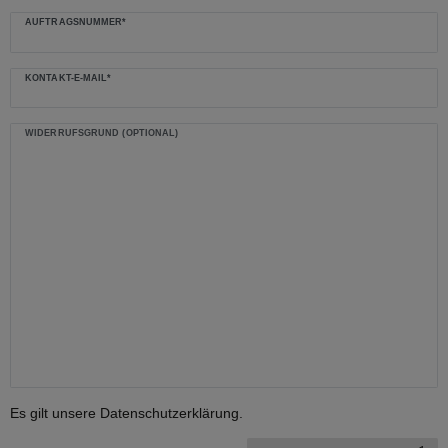
AUFTRAGSNUMMER*
KONTAKT-E-MAIL*
WIDERRUFSGRUND (OPTIONAL)
Es gilt unsere
Daten­schutz­erklärung
.