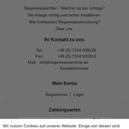
Regenwasserfilter - Welcher ist der richtige?
Die Anlage richtig und sicher installieren.
Wie funktioniert Regenwassernutzung?
Über uns.
Ihr Kontakt zu uns.
Tel.:
+49 (0) 7334 608128
Fax.:
+49 (0) 7334 920814
Mail:
info@regenwassershop.de
Kontaktformular
Mein Konto
Registrieren
|
Login
Zahlungsarten
Wir nutzen Cookies auf unserer Website. Einige von diesen sind