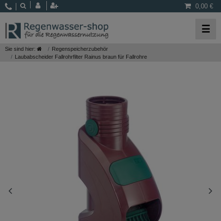
0,00 €
☰
Sie sind hier:
Regenspeicherzubehör
Laubabscheider Fallrohrfilter Rainus braun für Fallrohre