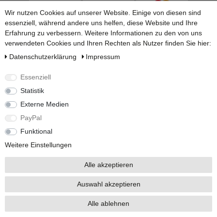
Wir nutzen Cookies auf unserer Website. Einige von diesen sind
essenziell, während andere uns helfen, diese Website und Ihre
Erfahrung zu verbessern. Weitere Informationen zu den von uns
verwendeten Cookies und Ihren Rechten als Nutzer finden Sie hier:
Daten­schutz­erklärung
Impressum
Essenziell
Statistik
Versandarten
Externe Medien
PayPal
Funktional
Weitere Einstellungen
Alle akzeptieren
Alle Preise inkl. 19% Mehrwertsteuer.
Auswahl akzeptieren
* Die verkauften Stückzahlen beziehen sich auf Verkäufe in unseren Shops und
Marktplätzen.
Alle ablehnen
Copyright 2026 © Braun GmbH - Alle Rechte vorbehalten.