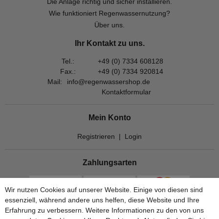
Die Anlage richtig und sicher installieren.
Wie funktioniert Regenwassernutzung?
Über uns.
Ihr Kontakt zu uns.
Tel.:
+49 (0) 7334 608128
Fax.:
+49 (0) 7334 920814
Mail:
info@regenwassershop.de
Kontaktformular
Mein Konto
Registrieren
|
Login
Zahlungsarten
Wir nutzen Cookies auf unserer Website. Einige von diesen sind
essenziell, während andere uns helfen, diese Website und Ihre
Erfahrung zu verbessern. Weitere Informationen zu den von uns