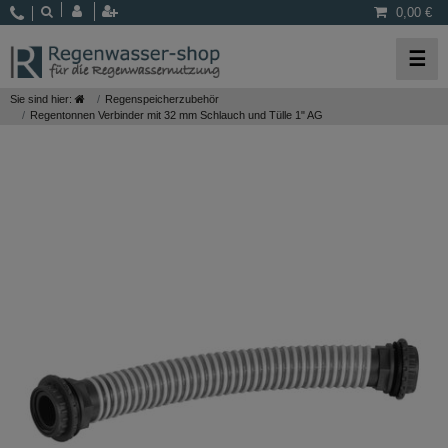
0,00 €
☰
Sie sind hier:
Regenspeicherzubehör
Regentonnen Verbinder mit 32 mm Schlauch und Tülle 1" AG