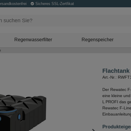
ersandkostenfrei
Sicheres SSL-Zertfikat
Regenwasserfilter
Regenspeicher
e
Flachtank
Art.-Nr.: RWF
Der Rewatec F-
eine kleine und
L PROFI das ge
Rewatec F-Line
Einbauanleitun
Produkteige