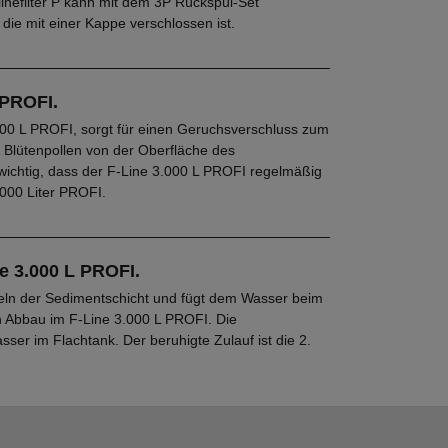
linefilter P kann mit dem 3P Rückspül-Set
die mit einer Kappe verschlossen ist.
 PROFI.
000 L PROFI, sorgt für einen Geruchsverschluss zum
Blütenpollen von der Oberfläche des
ichtig, dass der F-Line 3.000 L PROFI regelmäßig
.000 Liter PROFI.
e 3.000 L PROFI.
beln der Sedimentschicht und fügt dem Wasser beim
n Abbau im F-Line 3.000 L PROFI. Die
ser im Flachtank. Der beruhigte Zulauf ist die 2.