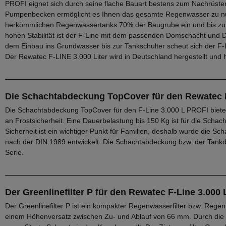
PROFI eignet sich durch seine flache Bauart bestens zum Nachrüst
Pumpenbecken ermöglicht es Ihnen das gesamte Regenwasser zu nu
herkömmlichen Regenwassertanks 70% der Baugrube ein und bis zu 6
hohen Stabilität ist der F-Line mit dem passenden Domschacht und 
dem Einbau ins Grundwasser bis zur Tankschulter scheut sich der F-
Der Rewatec F-LINE 3.000 Liter wird in Deutschland hergestellt und h
Die Schachtabdeckung TopCover für den Rewatec F
Die Schachtabdeckung TopCover für den F-Line 3.000 L PROFI biet
an Frostsicherheit. Eine Dauerbelastung bis 150 Kg ist für die Sc
Sicherheit ist ein wichtiger Punkt für Familien, deshalb wurde die 
nach der DIN 1989 entwickelt. Die Schachtabdeckung bzw. der Tankd
Serie.
Der Greenlinefilter P für den Rewatec F-Line 3.000
Der Greenlinefilter P ist ein kompakter Regenwasserfilter bzw. Regen
einem Höhenversatz zwischen Zu- und Ablauf von 66 mm. Durch die le