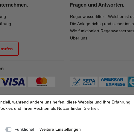
nternehmen.
Fragen und Antworten.
ung.
Regenwasserfilter - Welcher ist de
lärung
Die Anlage richtig und sicher insta
Wie funktioniert Regenwassernut
Über uns.
errufen
en
nziell, während andere uns helfen, diese Website und Ihre Erfahrung
okies und Ihren Rechten als Nutzer finden Sie hier:
Alle Preise inkl. 19% Mehrwertsteuer.
* Die verkauften Stückzahlen beziehen sich auf Verkäufe in unseren Shops und Marktplätzen.
Funktional
Weitere Einstellungen
Copyright 2026 © Braun GmbH - Alle Rechte vorbehalten.