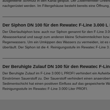
ausgefilterte Schmutz in den Kanal gespült. Der Zisternenfilter Green
nachgerüstet werden. Im Filtergehäuse besteht bereits eine Öffnung, 
Der Siphon DN 100 für den Rewatec F-Line 3.000 L
Der Überlaufsiphon bzw. auch nur Siphon genannt für den F-Line 3.
Abwasserkanal und saugt zum anderen kleine Schwimmteilchen bzw. 
Regenwassers. Um ein Umkippen des Wassers zu vermeiden, ist es w
überläuft. Der Siphon ist die 4. Reinigungsstufe im Rewatec F-Line 3
Der Beruhigte Zulauf DN 100 für den Rewatec F-Lin
Der Beruhigte Zulauf im F-Line 3.000 L PROFI verhindert ein Aufwir
Einströmen Sauerstoff zu. Der Sauerstoff verhindert einen anaerobe
Sedimentschicht hat einen positiven Einfluss auf das gespeicherte Was
Reinigungsstufe im Rewatec F-Line 3.000 Liter PROFI.