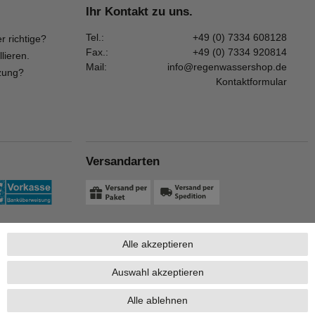
Ihr Kontakt zu uns.
Tel.:
+49 (0) 7334 608128
r richtige?
Fax.:
+49 (0) 7334 920814
llieren.
Mail:
info@regenwassershop.de
zung?
Kontaktformular
Versandarten
Alle akzeptieren
Auswahl akzeptieren
Alle ablehnen