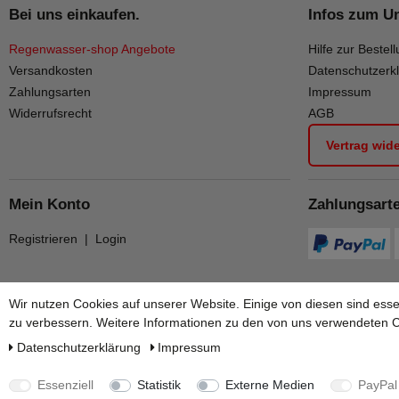
Bei uns einkaufen.
Infos zum U
Regenwasser-shop Angebote
Hilfe zur Bestell
Versandkosten
Datenschutzerk
Zahlungsarten
Impressum
Widerrufsrecht
AGB
Vertrag wid
Mein Konto
Zahlungsart
Registrieren
|
Login
Wir nutzen Cookies auf unserer Website. Einige von diesen sind esse
zu verbessern. Weitere Informationen zu den von uns verwendeten Co
Daten­schutz­erklärung
Impressum
Essenziell
Statistik
Externe Medien
PayPal