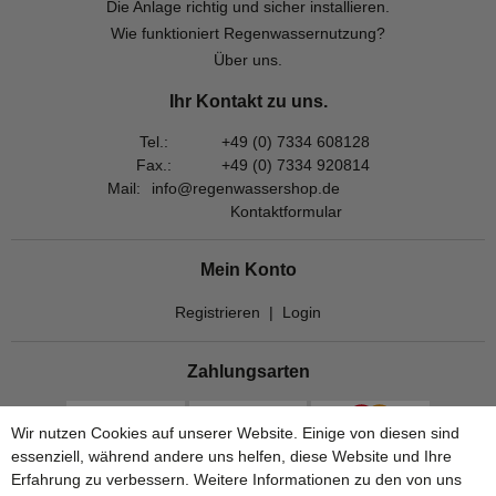
Die Anlage richtig und sicher installieren.
Wie funktioniert Regenwassernutzung?
Über uns.
Ihr Kontakt zu uns.
Tel.:
+49 (0) 7334 608128
Fax.:
+49 (0) 7334 920814
Mail:
info@regenwassershop.de
Kontaktformular
Mein Konto
Registrieren
|
Login
Zahlungsarten
Wir nutzen Cookies auf unserer Website. Einige von diesen sind
essenziell, während andere uns helfen, diese Website und Ihre
Erfahrung zu verbessern. Weitere Informationen zu den von uns