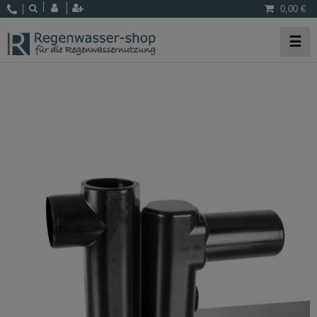
0,00 €
☰