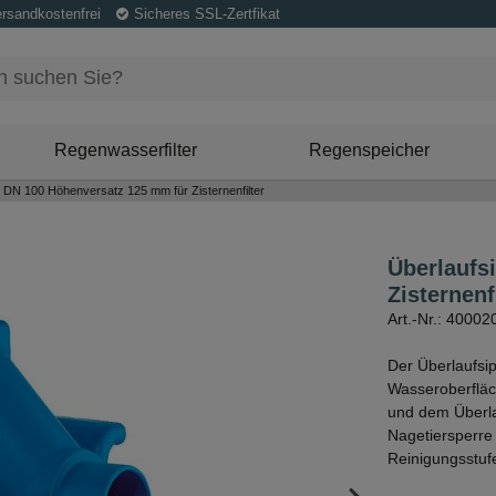
ersandkostenfrei
Sicheres SSL-Zertfikat
Regenwasserfilter
Regenspeicher
 DN 100 Höhenversatz 125 mm für Zisternenfilter
Überlaufs
Zisternenf
Art.-Nr.: 40002
Der Überlaufsi
Wasseroberfläc
und dem Überla
Nagetiersperre 
Reinigungsstufe