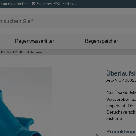
ersandkostenfrei
Sicheres SSL-Zertfikat
Regenwasserfilter
Regenspeicher
on DN 100 MONO mit Skimmer
Überlauf
Art.-Nr.: 40002
Der Überlaufsi
Wasseroberfläc
eingebaut. Der
Geruchsverschlu
Zisterne.
Produkteige