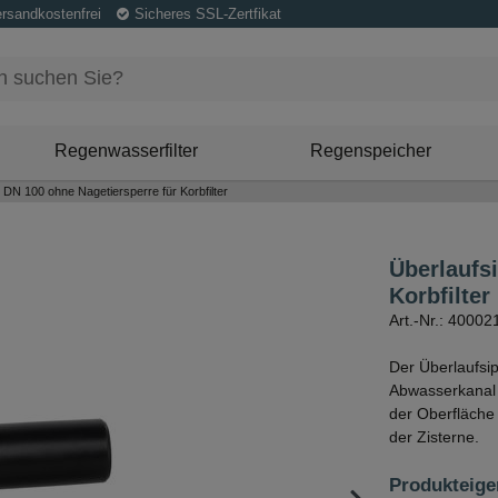
ersandkostenfrei
Sicheres SSL-Zertfikat
Regenwasserfilter
Regenspeicher
 DN 100 ohne Nagetiersperre für Korbfilter
Überlaufs
Korbfilter
Art.-Nr.: 40002
Der Überlaufsi
Abwasserkanal 
der Oberfläche 
der Zisterne.
Produkteige