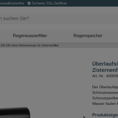
ersandkostenfrei
Sicheres SSL-Zertfikat
Regenwasserfilter
Regenspeicher
 DN 150 ohne Höhenversatz für Zisternenfilter
Überlaufs
Zisternenf
Art.-Nr.: 40003
Der Überlaufsi
Schmutzwasserk
Schmutzpartike
Wasser faulen k
Produkteige