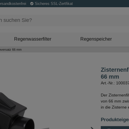
ersandkostenfrei
Sicheres SSL-Zertfikat
Regenwasserfilter
Regenspeicher
enversatz 66 mm
Zisternen
66 mm
Art.-Nr.: 10003
Der Zisternenfi
von 66 mm zwisc
in die Zisterne
Produkteige