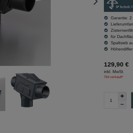
Garantie: 2
Lieferumfan
Zisternenfi
für Dachflä
Spaltsieb a
Höhendiffer
129,90 €
inkl. MwSt.
764 verkauft*