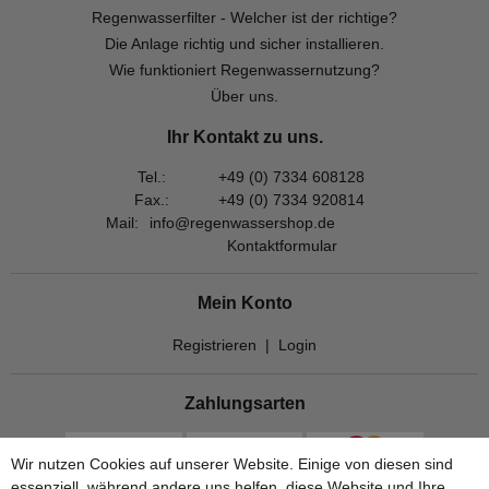
Regenwasserfilter - Welcher ist der richtige?
Die Anlage richtig und sicher installieren.
Wie funktioniert Regenwassernutzung?
Über uns.
Ihr Kontakt zu uns.
Tel.:
+49 (0) 7334 608128
Fax.:
+49 (0) 7334 920814
Mail:
info@regenwassershop.de
Kontaktformular
Mein Konto
Registrieren
|
Login
Zahlungsarten
Wir nutzen Cookies auf unserer Website. Einige von diesen sind
essenziell, während andere uns helfen, diese Website und Ihre